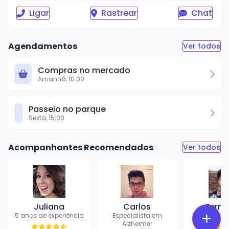
Ligar
Rastrear
Chat
Agendamentos
Ver todos
Compras no mercado
Amanhã, 10:00
Passeio no parque
Sexta, 15:00
Acompanhantes Recomendados
Ver todos
Juliana
Carlos
Fern
5 anos de experiência
Especialista em
Enfermeira 
Alzheimer